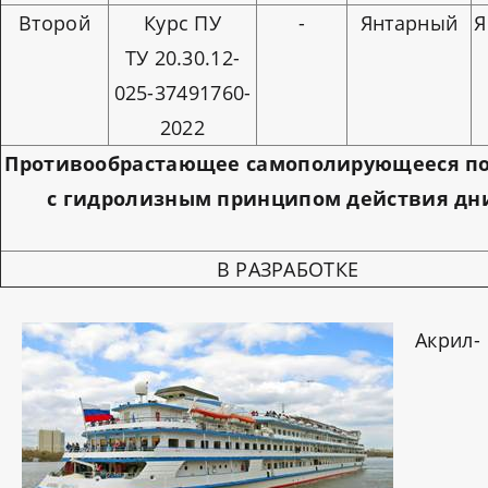
Второй
Курс ПУ
-
Янтарный
Я
ТУ 20.30.12-
025-37491760-
2022
Противообрастающее самополирующееся п
с гидролизным принципом действия д
В РАЗРАБОТКЕ
Акрил-