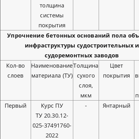
толщина
системы
покрытия
Упрочнение бетонных оснований пола об
инфраструктуры судостроительных 
судоремонтных заводов
Кол-во
Наименование
Толщина
Цвет
слоев
материала (ТУ)
сухого
покрытия
в
слоя,
мкм
п
Первый
Курс ПУ
-
Янтарный
ТУ 20.30.12-
025-37491760-
2022