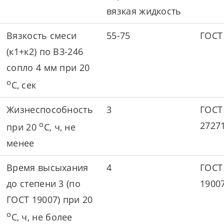
вязкая жидкость
Вязкость смеси
55-75
ГОСТ
(к1+к2) по ВЗ-246
сопло 4 мм при 20
о
С, сек
Жизнеспособность
3
ГОСТ
о
2727
при 20
С, ч, не
менее
Время высыхания
4
ГОСТ
до степени 3 (по
1900
ГОСТ 19007) при 20
о
С, ч, не более