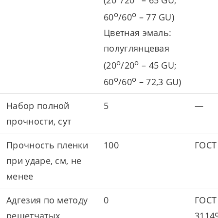
о
о
60
/60
– 77 GU)
Цветная эмаль:
полуглянцевая
о
о
(20
/20
– 45 GU;
о
о
60
/60
– 72,3 GU)
Набор полной
5
—
прочности, сут
Прочность пленки
100
ГОСТ
при ударе, см, не
менее
Адгезия по методу
0
ГОСТ
решетчатых
3114