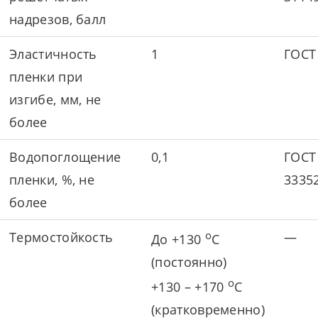
надрезов, балл
Эластичность
1
ГОСТ
пленки при
изгибе, мм, не
более
Водопоглощение
0,1
ГОСТ
пленки, %, не
3335
более
о
Термостойкость
—
До +130
С
(постоянно)
о
+130 – +170
С
(кратковременно)