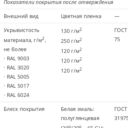
Показатели покрытия после отверждения
Внешний вид
Цветная пленка
—
2
Укрывистость
ГОСТ
130 г/м
2
75
2
материала, г/м
,
250 г/м
не более
2
120 г/м
· RAL 9003
2
120 г/м
· RAL 3020
2
120 г/м
· RAL 5005
· RAL 5017
· RAL 6024
Блеск покрытия
Белая эмаль:
ГОСТ
полуглянцевая
3197
о
о
(20
/20
– 65 GU;